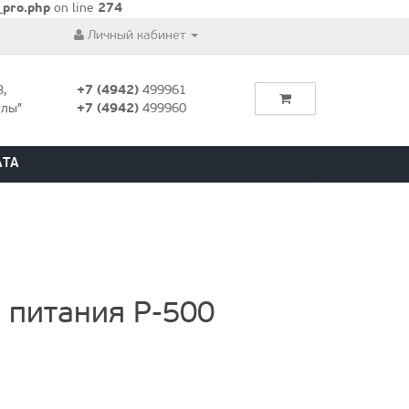
_pro.php
on line
274
Личный кабинет
8,
+7 (4942)
499961
алы"
+7 (4942)
499960
АТА
 питания P-500